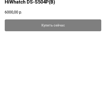
HiWhatch DS-S504P(B)
6000,00
р.
Купить сейчас