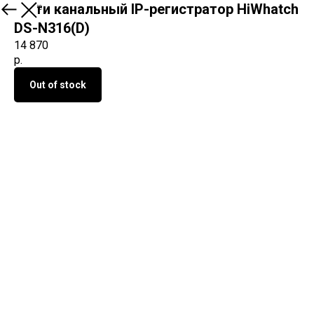
16-ти канальный IP-регистратор HiWhatch
О продукте
DS-N316(D)
14 870
р.
Out of stock