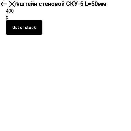
Кронштейн стеновой СКУ-5 L=50мм
О продукте
400
р.
Out of stock