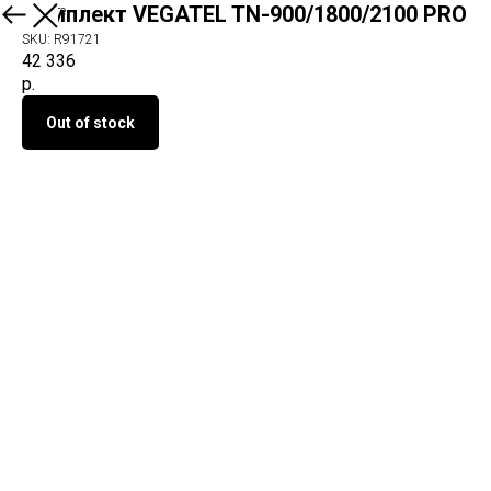
Комплект VEGATEL TN-900/1800/2100 PRO
О продукте
SKU:
R91721
42 336
р.
Out of stock