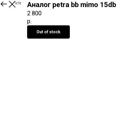
О продукте
Аналог petra bb mimo 15db
2 800
р.
Out of stock