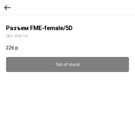
Разъем FME-female/5D
SKU:
R04716
226
р.
Out of stock