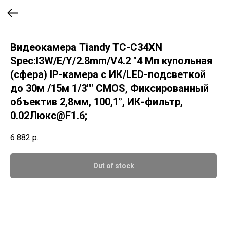
Видеокамера Tiandy TC-C34XN
Spec:I3W/E/Y/2.8mm/V4.2 "4 Мп купольная
(сфера) IP-камера с ИК/LED-подсветкой
до 30м /15м 1/3"" CMOS, Фиксированный
объектив 2,8мм, 100,1°, ИК-фильтр,
0.02Люкс@F1.6;
6 882
р.
Out of stock