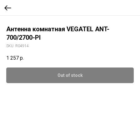
Антенна комнатная VEGATEL ANT-
700/2700-PI
SKU:
R04914
1 257
р.
Out of stock