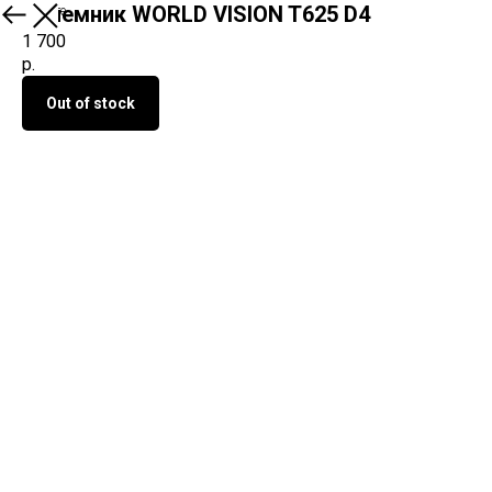
Приемник WORLD VISION T625 D4
О продукте
1 700
р.
Out of stock