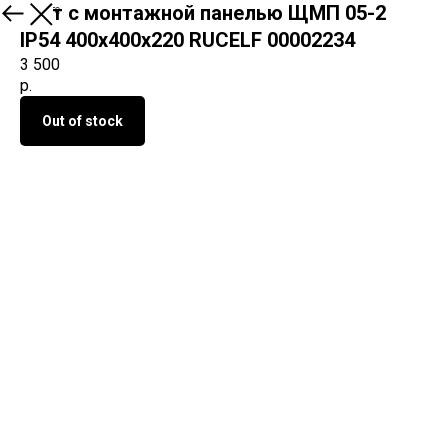
Щит с монтажной панелью ЩМП 05-2
О продукте
IP54 400х400х220 RUCELF 00002234
3 500
р.
Out of stock