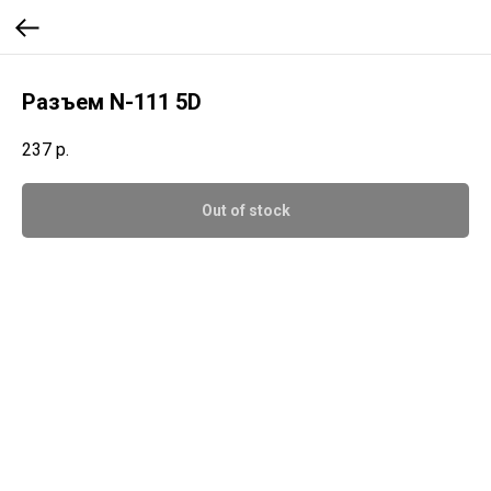
Разъем N-111 5D
237
р.
Out of stock