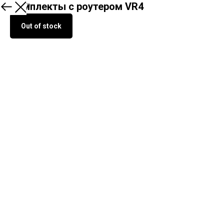
Комплекты с роутером VR4
О продукте
Out of stock