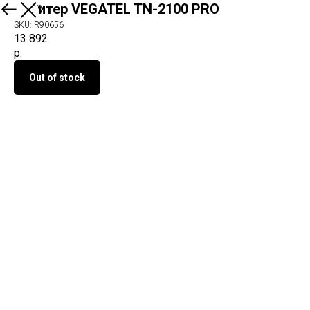
Репитер VEGATEL TN-2100 PRO
О продукте
SKU:
R90656
13 892
р.
Out of stock