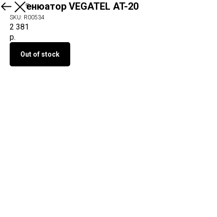
Аттенюатор VEGATEL AT-20
О продукте
SKU:
R00534
2 381
р.
Out of stock