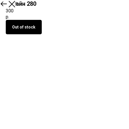
Билайн 280
О продукте
300
р.
Out of stock