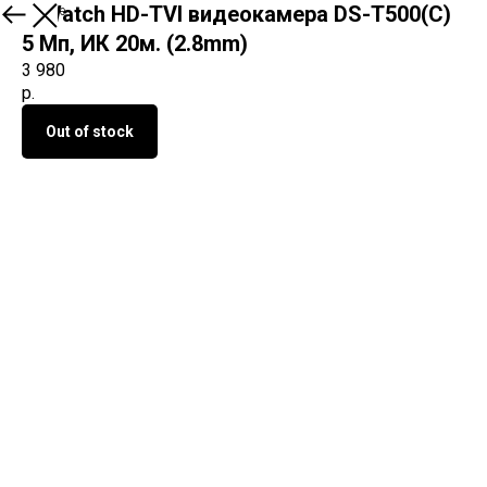
HiWatch HD-TVI видеокамера DS-T500(C)
О продукте
5 Мп, ИК 20м. (2.8mm)
3 980
р.
Out of stock