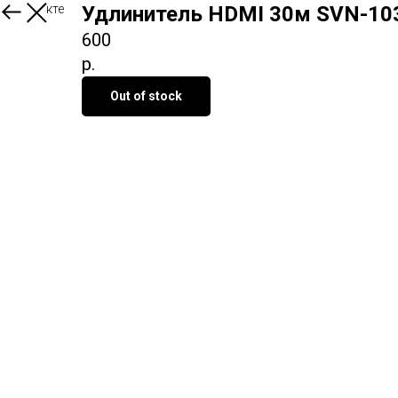
О продукте
Удлинитель HDMI 30м SVN-1
600
р.
Out of stock