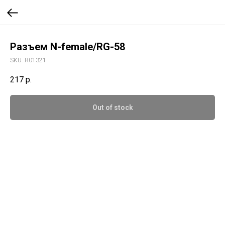
Разъем N-female/RG-58
SKU:
R01321
217
р.
Out of stock