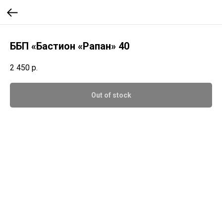
ББП «Бастион «Рапан» 40
2 450
р.
Out of stock